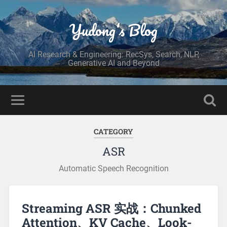
Yudong‘s Blog
AI Research & Engineering: RecSys, Search, NLP,
Generative AI and Beyond
CATEGORY
ASR
Automatic Speech Recognition
Streaming ASR 实战：Chunked
Attention、KV Cache、Look-