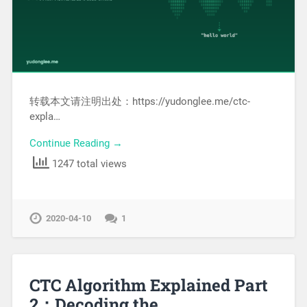
转载本文请注明出处：https://yudonglee.me/ctc-
expla…
Continue Reading →
1247 total views
2020-04-10
1
CTC Algorithm Explained Part
2：Decoding the