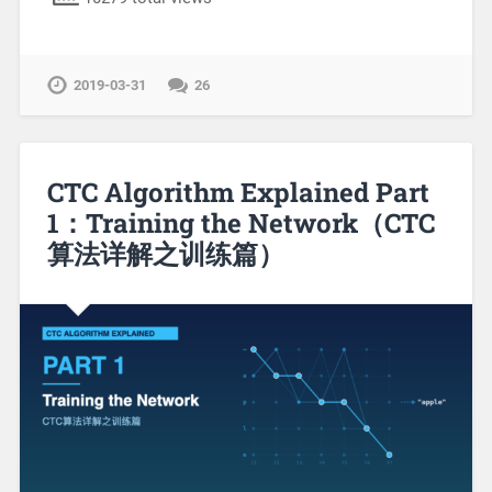
2019-03-31
26
CTC Algorithm Explained Part
1：Training the Network（CTC
算法详解之训练篇）