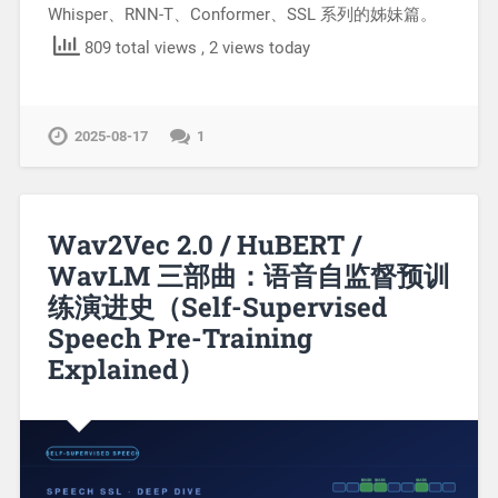
Whisper、RNN-T、Conformer、SSL 系列的姊妹篇。
809 total views
, 2 views today
2025-08-17
1
Wav2Vec 2.0 / HuBERT /
WavLM 三部曲：语音自监督预训
练演进史（Self-Supervised
Speech Pre-Training
Explained）